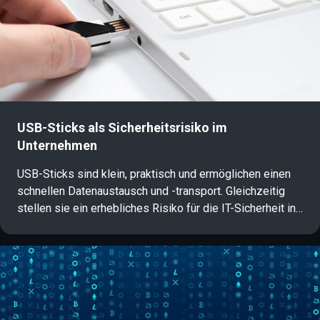
schützen kann, erfahren Sie in diesem Artikel.
USB-Sticks als Sicherheitsrisiko im
Unternehmen
USB-Sticks sind klein, praktisch und ermöglichen einen
schnellen Datenaustausch und -transport. Gleichzeitig
stellen sie ein erhebliches Risiko für die IT-Sicherheit in
Unternehmen dar: Da sie direkt an Systeme
angeschlossen werden, sind sie ein beliebter
Angriffsvektor für Cyberkriminelle. Wie USB-Angriffe
funktionieren und worauf Unternehmen beim Schutz ihrer
Daten achten sollten, erfahren Sie in diesem Artikel.
(English version below)