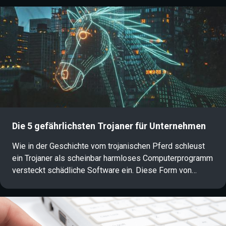
Tools und Dienstleistungen zum Kauf an und begehen
Straftaten im Auftrag Dritter. In diesem Artikel erfahren
Sie, wie diese Form der professionalisierten
Cyberkriminalität funktioniert und welche Auswirkungen
sie auf die IT-Sicherheit und Informationssicherheit hat.
Die 5 gefährlichsten Trojaner für Unternehmen
Wie in der Geschichte vom trojanischen Pferd schleust
ein Trojaner als scheinbar harmloses Computerprogramm
versteckt schädliche Software ein. Diese Form von
Malware stellt ein erhebliches Risiko für die IT-Sicherheit
dar. Sowohl für Einzelpersonen als auch für Unternehmen.
Welche Arten von Trojanern es gibt, wie sie funktionieren
und wie man sich wirksam vor Trojaner-Angriffen