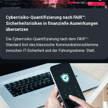
Cyberrisiko-Quantifizierung nach FAIR™:
Sicherheitsrisiken in finanzielle Auswirkungen
übersetzen
Die Cyberrisiko-Quantifizierung nach dem FAIR™-
Standard löst das klassische Kommunikationsdilemma
zwischen IT-Sicherheit und der Führungsebene. Statt
abstrakter Rot-Gelb-Grün-Matrizen übersetzt das
datenbasierte Framework komplexe
Bedrohungsszenarien in finanzielle Erwartungswerte.
Informationssicherheitsbeauftragte und CISOs erhält so
eine betriebswirtschaftlich fundierte Risikoanalyse, mit
der Sicherheitsbudgets und Freigaben auf C-Level
konkretisiert und gesteuert werden können.