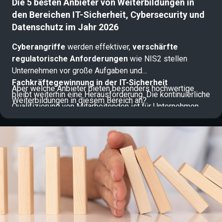
Die 5 besten Anbieter von Weiterbildungen in
den Bereichen IT-Sicherheit, Cybersecurity und
Datenschutz im Jahr 2026
Cyberangriffe
werden effektiver,
verschärfte
regulatorische Anforderungen
wie NIS2 stellen
Unternehmen vor große Aufgaben und
Fachkräftegewinnung in der IT-Sicherheit
Aber welche Anbieter bieten besonders hochwertige
bleibt weiterhin eine Herausforderung. Die kontinuierliche
Weiterbildungen in diesem Bereich an?
Qualifizierung von Mitarbeitenden ist für Unternehmen
daher längst zentraler Bestandteil einer
effektiven Cyberresilienzstrategie.