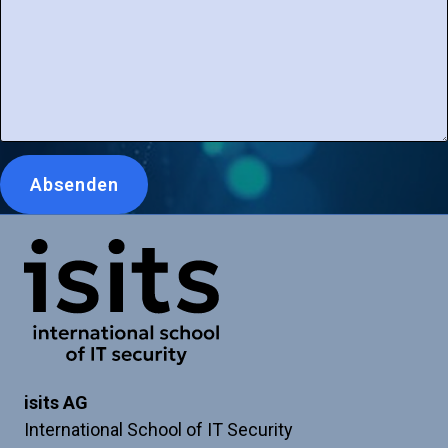
Leave
Absenden
this
blank
if
Link zur Startseite
you're
a
human
isits AG
International School of IT Security