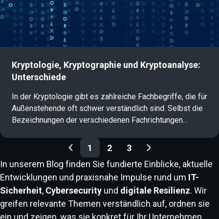
Kryptologie, Kryptographie und Kryptoanalyse:
Unterschiede
In der Kryptologie gibt es zahlreiche Fachbegriffe, die für
Außenstehende oft schwer verständlich sind. Selbst die
Bezeichnungen der verschiedenen Fachrichtungen
werden häufig synonym verwendet und führen zu
Blog Paginierung
Verwirrung: Kryptologie, Kryptographie und
1
2
3
Kryptoanalyse. Was bedeuten diese Begriffe genau und
In unserem Blog finden Sie fundierte Einblicke, aktuelle
worin liegen die Unterschiede? Dieser Artikel gibt einen
Entwicklungen und praxisnahe Impulse rund um
IT-
verständlichen Überblick und erklärt die zentralen
Sicherheit
,
Cybersecurity
und
digitale Resilienz
. Wir
Begriffe der IT-Sicherheit.
greifen relevante Themen verständlich auf, ordnen sie
ein und zeigen, was sie konkret für Ihr Unternehmen