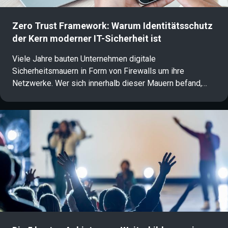
Zero Trust Framework: Warum Identitätsschutz
der Kern moderner IT-Sicherheit ist
Viele Jahre bauten Unternehmen digitale
Sicherheitsmauern in Form von Firewalls um ihre
Netzwerke. Wer sich innerhalb dieser Mauern befand,
genoss vollständiges Vertrauen. Bei einer dezentralen
Arbeitsweise aus Cloud-Diensten, Homeoffice und
mobilen Endgeräten funktioniert dieses Vorgehen jedoch
nicht mehr. Ein modernes Zero Trust Framework bricht
daher mit dem Prinzip des Vorschussvertrauens und
verlagert den Sicherheitsanker direkt an die Identität des
Nutzers und des Geräts.