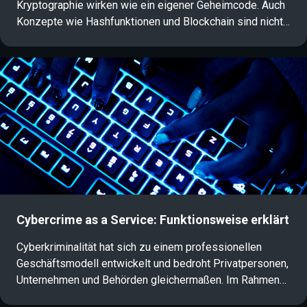
Kryptographie wirken wie ein eigener Geheimcode. Auch
Konzepte wie Hashfunktionen und Blockchain sind nicht
für jeden selbsterklärend. In diesem Artikel erhalten Sie
einen verständlichen Überblick über die wichtigsten
Grundlagen der Kryptographie in der IT-Sicherheit und
erfahren, was sich hinter diesen Begriffen verbirgt.
Cybercrime as a Service: Funktionsweise erklärt
Cyberkriminalität hat sich zu einem professionellen
Geschäftsmodell entwickelt und bedroht Privatpersonen,
Unternehmen und Behörden gleichermaßen. Im Rahmen
von Cybercrime as a Service (CaaS) bieten Hacker ihre