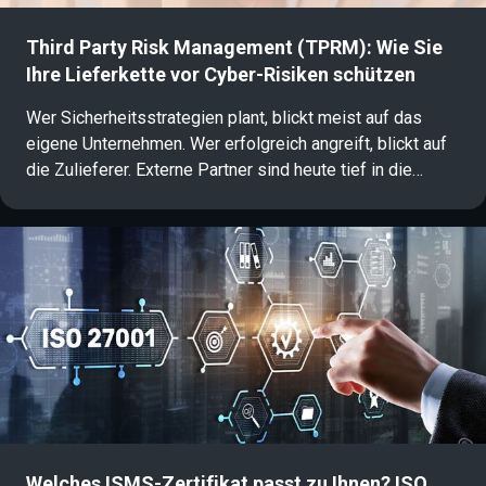
Third Party Risk Management (TPRM): Wie Sie
Ihre Lieferkette vor Cyber-Risiken schützen
Wer Sicherheitsstrategien plant, blickt meist auf das
eigene Unternehmen. Wer erfolgreich angreift, blickt auf
die Zulieferer. Externe Partner sind heute tief in die
eigene IT-Infrastruktur integriert. Diese Verzahnung
schafft Angriffsflächen, die klassische Konzepte oft
übersehen: Ein Großteil erfolgreicher Cyberangriffe
erfolgt über die Lieferkette. Ein aktives Third Party Risk
Management (TPRM) sichert diese Schwachstelle und
stärkt die operative Resilienz.
Welches ISMS-Zertifikat passt zu Ihnen? ISO