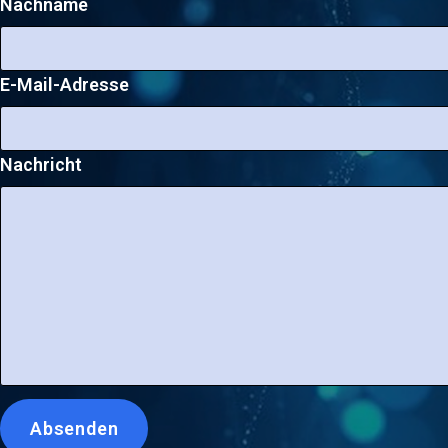
Nachname
E-Mail-Adresse
Nachricht
Leave
Absenden
this