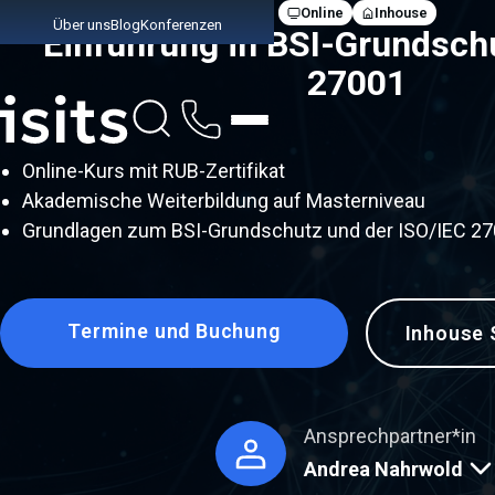
Online
Inhouse
Über uns
Blog
Konferenzen
Einführung in BSI-Grundsch
27001
Link zur Startseite
Online-Kurs mit RUB-Zertifikat
Akademische Weiterbildung auf Masterniveau
Grundlagen zum BSI-Grundschutz und der ISO/IEC 2
Termine und Buchung
Inhouse 
Ansprechpartner*in
Andrea Nahrwold