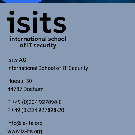
blank
if
Link zur Startseite
you're
a
human
isits AG
International School of IT Security
Huestr. 30
44787 Bochum
T
+49 (0)234 927898-0
F +49 (0)234 927898-20
info@is-its.org
www.is-its.org