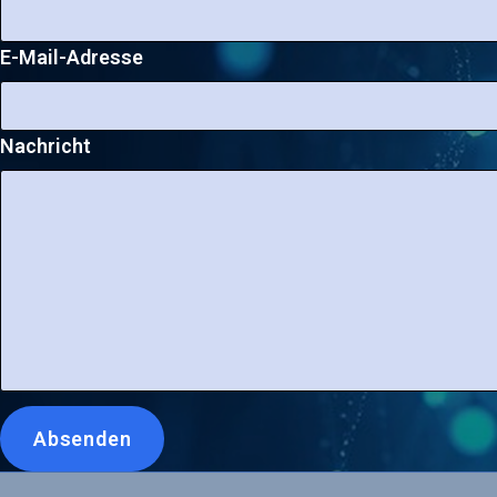
E-Mail-Adresse
Nachricht
Leave
Absenden
this
blank