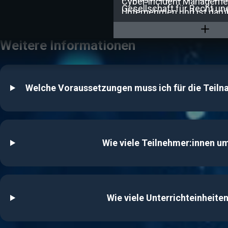
Cyber Incident Managemen
Gesellschaft für Recht un
Unternehmen und ist darü
(DGRI) und ist Vorstandsmi
auch zertifiziert Datensch
International Association 
den TÜV Rheinland.
Channel Partners (IAMCP)
Weitere Informationen
Welche Voraussetzungen muss ich für die Teiln
Wie viele Teilnehmer:innen u
Wie viele Unterrichteinheite