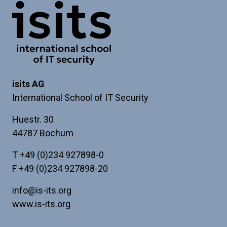
if
Link zur Startseite
you're
a
human
isits AG
International School of IT Security
Huestr. 30
44787 Bochum
T
+49 (0)234 927898-0
F +49 (0)234 927898-20
info@is-its.org
www.is-its.org