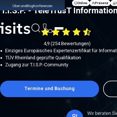
Online
Präsenz
Über uns
Blog
Konferenzen
T.I.S.P. - TeleTrusT Informatio
Link zur Startseite
4,9
(
254
Bewertungen)
Einziges Europäisches Expertenzertifikat für Informat
TÜV Rheinland geprüfte Qualifikation
Zugang zur T.I.S.P.-Community
Termine und Buchung
Wir beraten Si