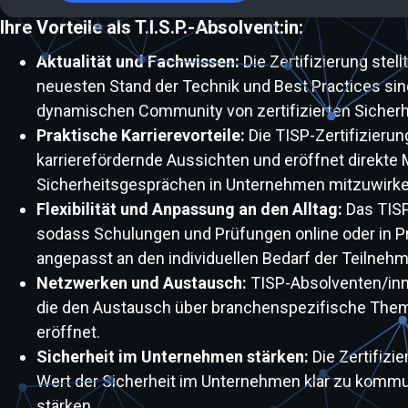
Ihre Vorteile als T.I.S.P.-Absolvent:in:
Aktualität und Fachwissen:
Die Zertifizierung stel
neuesten Stand der Technik und Best Practices sin
dynamischen Community von zertifizierten Sicherh
Praktische Karrierevorteile:
Die TISP-Zertifizieru
karrierefördernde Aussichten und eröffnet direkte
Sicherheitsgesprächen in Unternehmen mitzuwirke
Flexibilität und Anpassung an den Alltag:
Das TISP-
sodass Schulungen und Prüfungen online oder in P
angepasst an den individuellen Bedarf der Teilneh
Netzwerken und Austausch:
TISP-Absolventen/inne
die den Austausch über branchenspezifische Theme
eröffnet.
Sicherheit im Unternehmen stärken:
Die Zertifizi
Wert der Sicherheit im Unternehmen klar zu kommu
stärken.