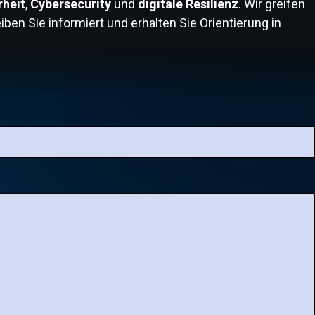
rheit
,
Cybersecurity
und
digitale Resilienz
. Wir greifen
worin liegen die Unterschiede? Dieser Artikel gibt einen
ben Sie informiert und erhalten Sie Orientierung in
verständlichen Überblick und erklärt die zentralen
Begriffe der IT-Sicherheit.