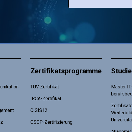
Zertifikatsprogramme
Studi
nikation
TÜV Zertifikat
Master IT-
berufsbeg
IRCA-Zertifikat
Zertifika
gement
CISIS12
Weiterbil
Universit
nz
OSCP-Zertifizierung
Akademis