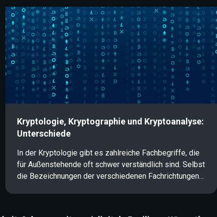
Service (CaaS) bieten Hacker ihre Tools und
Dienstleistungen zum Kauf an und begehen Straftaten
im Auftrag Dritter. In diesem Artikel erfahren Sie, wie
diese Form der professionalisierten Cyberkriminalität
funktioniert und welche Auswirkungen sie auf die IT-
Sicherheit und Informationssicherheit hat.
Kryptologie, Kryptographie und Kryptoanalyse:
Unterschiede
In der Kryptologie gibt es zahlreiche Fachbegriffe, die
für Außenstehende oft schwer verständlich sind. Selbst
die Bezeichnungen der verschiedenen Fachrichtungen
werden häufig synonym verwendet und führen zu
Verwirrung: Kryptologie, Kryptographie und
Kryptoanalyse. Was bedeuten diese Begriffe genau und