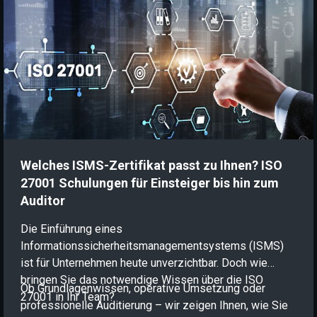
mobilen Endgeräten funktioniert dieses Vorgehen
jedoch nicht mehr. Ein modernes Zero Trust Framework
bricht daher mit dem Prinzip des Vorschussvertrauens
und verlagert den Sicherheitsanker direkt an die
Identität des Nutzers und des Geräts.
Welches ISMS-Zertifikat passt zu Ihnen? ISO
27001 Schulungen für Einsteiger bis hin zum
Auditor
Die Einführung eines
Informationssicherheitsmanagementsystems (ISMS)
ist für Unternehmen heute unverzichtbar. Doch wie
bringen Sie das notwendige Wissen über die ISO
Ob Grundlagenwissen, operative Umsetzung oder
27001 in Ihr Team?
professionelle Auditierung – wir zeigen Ihnen, wie Sie