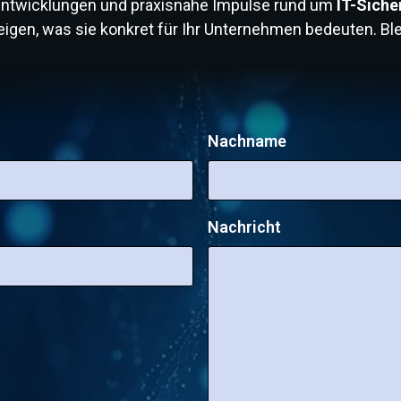
e Entwicklungen und praxisnahe Impulse rund um
IT-Siche
funktionieren und worauf Unternehmen beim Schutz
igen, was sie konkret für Ihr Unternehmen bedeuten. Blei
ihrer Daten achten sollten, erfahren Sie in diesem
Artikel. (English version below)
Nachname
Nachricht