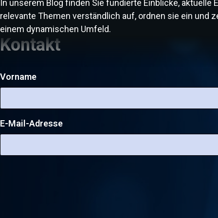
In unserem Blog finden Sie fundierte Einblicke, aktuell
gibt, wie sie funktionieren und wie man sich wirksam
relevante Themen verständlich auf, ordnen sie ein und ze
vor Trojaner-Angriffen schützen kann, erfahren Sie in
einem dynamischen Umfeld.
diesem Artikel.
Kontakt
Vorname
E-Mail-Adresse