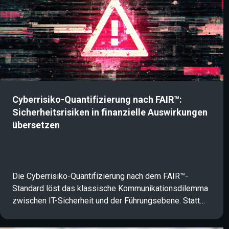
Cyberrisiko-Quantifizierung nach FAIR™:
Sicherheitsrisiken in finanzielle Auswirkungen
übersetzen
Die Cyberrisiko-Quantifizierung nach dem FAIR™-
Standard löst das klassische Kommunikationsdilemma
zwischen IT-Sicherheit und der Führungsebene. Statt
abstrakter Rot-Gelb-Grün-Matrizen übersetzt das
datenbasierte Framework komplexe