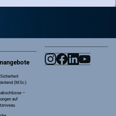
enangebote
Sicherheit
leitend (M.Sc.)
tsabschlüsse –
dungen auf
ätsniveau
che