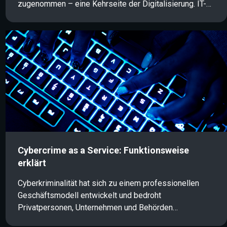
zugenommen – eine Kehrseite der Digitalisierung. IT-
Sicherheit, Informationssicherheit und Cybersecurity
gewinnen daher immer mehr an Bedeutung. Für Nicht-
Experten ist es jedoch oft schwierig, den Überblick
über die unterschiedlichen Begriffe zu behalten. Dieser
Artikel gibt eine kompakte Übersicht über die
wichtigsten Definitionen und Unterschiede.
Cybercrime as a Service: Funktionsweise
erklärt
Cyberkriminalität hat sich zu einem professionellen
Geschäftsmodell entwickelt und bedroht
Privatpersonen, Unternehmen und Behörden
gleichermaßen. Im Rahmen von Cybercrime as a