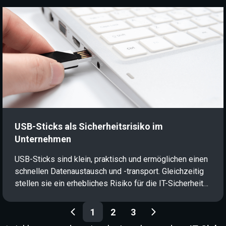
erhalten Sie einen verständlichen Überblick über die
wichtigsten Grundlagen der Kryptographie in der IT-
Sicherheit und erfahren, was sich hinter diesen
Begriffen verbirgt.
USB-Sticks als Sicherheitsrisiko im
Unternehmen
USB-Sticks sind klein, praktisch und ermöglichen einen
schnellen Datenaustausch und -transport. Gleichzeitig
stellen sie ein erhebliches Risiko für die IT-Sicherheit
in Unternehmen dar: Da sie direkt an Systeme
angeschlossen werden, sind sie ein beliebter
1
2
3
Angriffsvektor für Cyberkriminelle. Wie USB-Angriffe