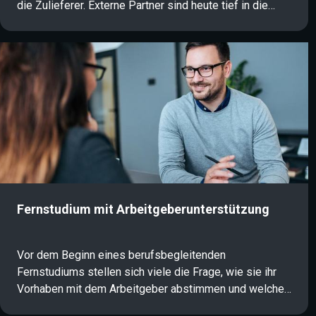
die Zulieferer. Externe Partner sind heute tief in die
eigene IT-Infrastruktur integriert. Diese Verzahnung
schafft Angriffsflächen, die klassische Konzepte oft
übersehen: Ein Großteil erfolgreicher Cyberangriffe
erfolgt über die Lieferkette. Ein aktives Third Party Risk
Management (TPRM) sichert diese Schwachstelle und
stärkt die operative Resilienz.
Fernstudium mit Arbeitgeberunterstützung
Vor dem Beginn eines berufsbegleitenden
Fernstudiums stellen sich viele die Frage, wie sie ihr
Vorhaben mit dem Arbeitgeber abstimmen und welche
Unterstützung möglich ist. Gerade im Kontext von