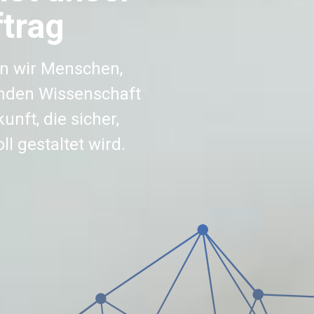
trag
en wir Menschen,
inden Wissenschaft
unft, die sicher,
l gestaltet wird.