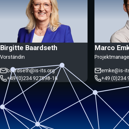
Birgitte Baardseth
Marco Em
Vorständin
Projektmanage
baardseth@is-its.org
emke@is-it
+49 (0)234 927898-18
+49 (0)234