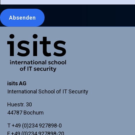
Leave
Absenden
this
blank
if
Link zur Startseite
you're
a
human
isits AG
International School of IT Security
Huestr. 30
44787 Bochum
T
+49 (0)234 927898-0
F +49 (0)234 927898-20