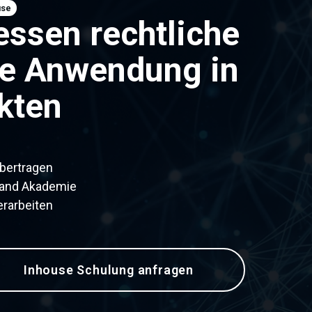
use
essen rechtliche
he Anwendung in
kten
übertragen
land Akademie
erarbeiten
Inhouse Schulung anfragen