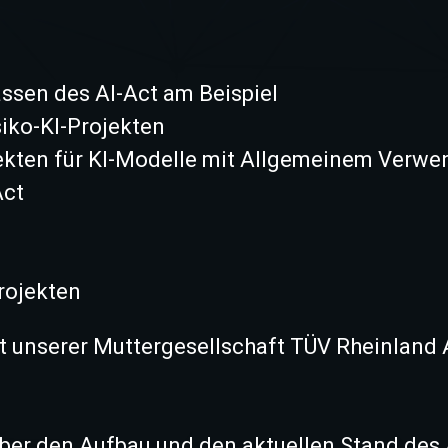
ssen des AI-Act am Beispiel
ko-KI-Projekten
kten für KI-Modelle mit Allgemeinem Verw
Act
Projekten
it unserer Muttergesellschaft TÜV Rheinlan
über den Aufbau und den aktuellen Stand des 