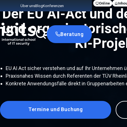
Online
Inho
Über uns
Blog
Konferenzen
Der EU AI-Act und d
und organisatorisc
Link zur Startseite
Beratung
KI-Proje
EU AI Act sicher verstehen und auf Ihr Unternehmen 
Praxisnahes Wissen durch Referenten der TÜV Rhein
Konkrete Anwendungsfälle direkt in Gruppenarbeiten 
Termine und Buchung