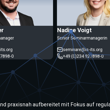
er
Nadine Voigt
manager
Senior Seminarmanagerin
its.org
seminare@is-its.org
27898-0
+49 (0)234 927898-0
 und praxisnah aufbereitet mit Fokus auf reg