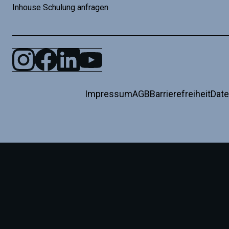
Inhouse Schulung anfragen
Impressum
AGB
Barrierefreiheit
Dat