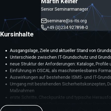
Martin Keiner
Senior Seminarmanager
seminare@is-its.org
+49 (0)234 927898-0
Kursinhalte
Ausgangslage, Ziele und aktueller Stand von Grun
Unterschiede zwischen IT-Grundschutz und Grun
neue Struktur der Anforderungen: Kataloge, Profile
Einführung in OSCAL als maschinenlesbares Forma
Auswirkungen auf bestehende ISMS- und IT-Grund
Umgang mit bestehenden Sicherheitskonzepten, 
Maßnahmen
erste Schritte, Checkpunkte und typische Herausfo
Praxisbeispiele und Diskussion möglicher Vorgeh