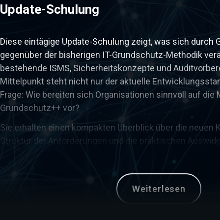
Update-Schulung
Diese eintägige Update-Schulung zeigt, was sich durch
gegenüber der bisherigen IT-Grundschutz-Methodik verä
bestehende ISMS, Sicherheitskonzepte und Auditvorber
Mittelpunkt steht nicht nur der aktuelle Entwicklungssta
Frage: Wie bereiten sich Organisationen sinnvoll auf die 
Grundschutz++ vor?
Sie erhalten einen kompakten Überblick über die neuen 
Struktur der Anforderungen und die praktischen Auswi
IT-Grundschutz-Prozesse. Anhand von Beispielen wird g
aus bestehenden Sicherheitskonzepten weiterverwend
Anpassungsbedarf entsteht und welche ersten Schritte 
Weiterlesen
Umstellung sinnvoll sind.
Nach der Schulung können Sie die wesentlichen Neuer