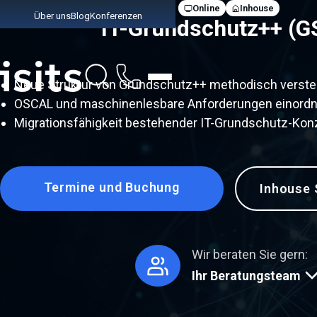
Online
Inhouse
Über uns
Blog
Konferenzen
IT-Grundschutz++ (G
Link zur Startseite
Neue Struktur von Grundschutz++ methodisch verst
OSCAL und maschinenlesbare Anforderungen einord
Migrationsfähigkeit bestehender IT-Grundschutz-Kon
Termine und Buchung
Inhouse 
Wir beraten Sie gern:
Ihr Beratungsteam