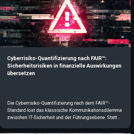
Cyberrisiko-Quantifizierung nach FAIR™:
Sicherheitsrisiken in finanzielle Auswirkungen
übersetzen
Die Cyberrisiko-Quantifizierung nach dem FAIR™-
Standard löst das klassische Kommunikationsdilemma
zwischen IT-Sicherheit und der Führungsebene. Statt
abstrakter Rot-Gelb-Grün-Matrizen übersetzt das
datenbasierte Framework komplexe