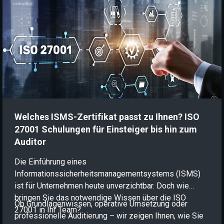
mobilen Endgeräten funktioniert dieses Vorgehen
jedoch nicht mehr. Ein modernes Zero Trust Framework
bricht daher mit dem Prinzip des Vorschussvertrauens
und verlagert den Sicherheitsanker direkt an die
Identität des Nutzers und des Geräts.
Welches ISMS-Zertifikat passt zu Ihnen? ISO
27001 Schulungen für Einsteiger bis hin zum
Auditor
Die Einführung eines
Informationssicherheitsmanagementsystems (ISMS)
ist für Unternehmen heute unverzichtbar. Doch wie
bringen Sie das notwendige Wissen über die ISO
Ob Grundlagenwissen, operative Umsetzung oder
27001 in Ihr Team?
professionelle Auditierung – wir zeigen Ihnen, wie Sie