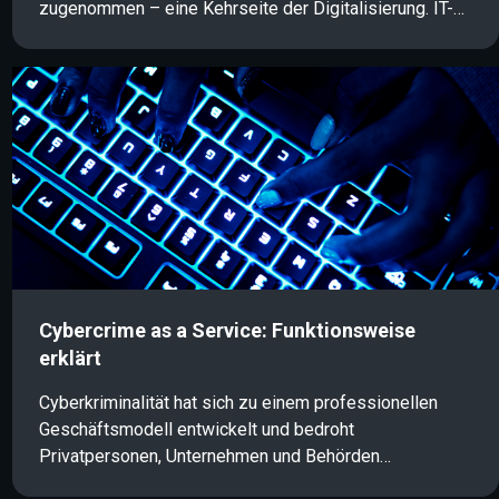
zugenommen – eine Kehrseite der Digitalisierung. IT-
Sicherheit, Informationssicherheit und Cybersecurity
gewinnen daher immer mehr an Bedeutung. Für Nicht-
Experten ist es jedoch oft schwierig, den Überblick
über die unterschiedlichen Begriffe zu behalten. Dieser
Artikel gibt eine kompakte Übersicht über die
wichtigsten Definitionen und Unterschiede.
Cybercrime as a Service: Funktionsweise
erklärt
Cyberkriminalität hat sich zu einem professionellen
Geschäftsmodell entwickelt und bedroht
Privatpersonen, Unternehmen und Behörden
gleichermaßen. Im Rahmen von Cybercrime as a