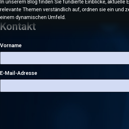
In unserem Blog finden Sie fundierte Einblicke, aktuell
gibt, wie sie funktionieren und wie man sich wirksam
relevante Themen verständlich auf, ordnen sie ein und ze
vor Trojaner-Angriffen schützen kann, erfahren Sie in
einem dynamischen Umfeld.
diesem Artikel.
Kontakt
Vorname
E-Mail-Adresse