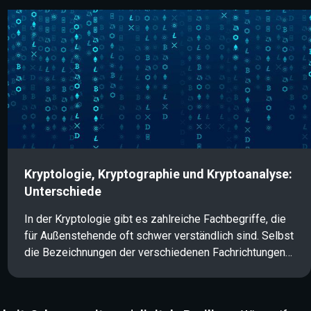
Service (CaaS) bieten Hacker ihre Tools und
Dienstleistungen zum Kauf an und begehen Straftaten
im Auftrag Dritter. In diesem Artikel erfahren Sie, wie
diese Form der professionalisierten Cyberkriminalität
funktioniert und welche Auswirkungen sie auf die IT-
Sicherheit und Informationssicherheit hat.
Kryptologie, Kryptographie und Kryptoanalyse:
Unterschiede
In der Kryptologie gibt es zahlreiche Fachbegriffe, die
für Außenstehende oft schwer verständlich sind. Selbst
die Bezeichnungen der verschiedenen Fachrichtungen
werden häufig synonym verwendet und führen zu
Verwirrung: Kryptologie, Kryptographie und
Kryptoanalyse. Was bedeuten diese Begriffe genau und