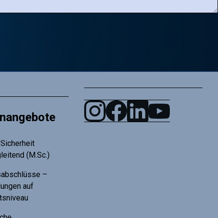
enangebote
Sicherheit
leitend (M.Sc.)
tsabschlüsse –
dungen auf
ätsniveau
che