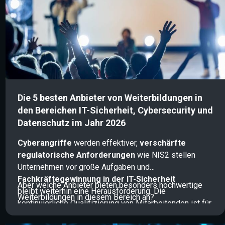
Die 5 besten Anbieter von Weiterbildungen in
den Bereichen IT-Sicherheit, Cybersecurity und
Datenschutz im Jahr 2026
Cyberangriffe
werden effektiver,
verschärfte
regulatorische Anforderungen
wie NIS2 stellen
Unternehmen vor große Aufgaben und
Fachkräftegewinnung in der IT-Sicherheit
Aber welche Anbieter bieten besonders hochwertige
bleibt weiterhin eine Herausforderung. Die
Weiterbildungen in diesem Bereich an?
kontinuierliche Qualifizierung von Mitarbeitenden ist für
Unternehmen daher längst zentraler Bestandteil einer