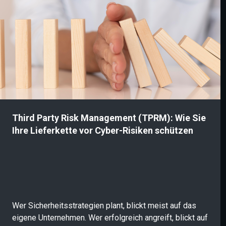
Bedrohungsszenarien in finanzielle Erwartungswerte.
Informationssicherheitsbeauftragte und CISOs erhält
so eine betriebswirtschaftlich fundierte Risikoanalyse,
mit der Sicherheitsbudgets und Freigaben auf C-Level
konkretisiert und gesteuert werden können.
Third Party Risk Management (TPRM): Wie Sie
Ihre Lieferkette vor Cyber-Risiken schützen
Wer Sicherheitsstrategien plant, blickt meist auf das
eigene Unternehmen. Wer erfolgreich angreift, blickt auf