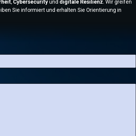
rheit
,
Cybersecurity
und
digitale Resilienz
. Wir greifen
worin liegen die Unterschiede? Dieser Artikel gibt einen
ben Sie informiert und erhalten Sie Orientierung in
verständlichen Überblick und erklärt die zentralen
Begriffe der IT-Sicherheit.