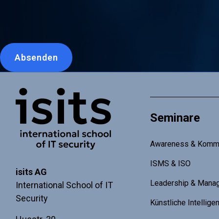
Leave
this
blank
Absenden
if
you're
Link zur Startseite
a
human
Seminare
Awareness & Kommu
ISMS & ISO
isits AG
Leadership & Mana
International School of IT
Security
Künstliche Intellige