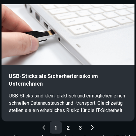
erhalten Sie einen verständlichen Überblick über die
wichtigsten Grundlagen der Kryptographie in der IT-
Sicherheit und erfahren, was sich hinter diesen
Begriffen verbirgt.
USB-Sticks als Sicherheitsrisiko im
Unternehmen
USB-Sticks sind klein, praktisch und ermöglichen einen
schnellen Datenaustausch und -transport. Gleichzeitig
stellen sie ein erhebliches Risiko für die IT-Sicherheit
in Unternehmen dar: Da sie direkt an Systeme
angeschlossen werden, sind sie ein beliebter
1
2
3
Angriffsvektor für Cyberkriminelle. Wie USB-Angriffe