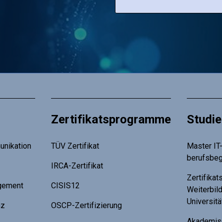
Zertifikatsprogramme
Studi
nikation
TÜV Zertifikat
Master IT-
berufsbeg
IRCA-Zertifikat
Zertifika
gement
CISIS12
Weiterbil
Universit
nz
OSCP-Zertifizierung
Akademis