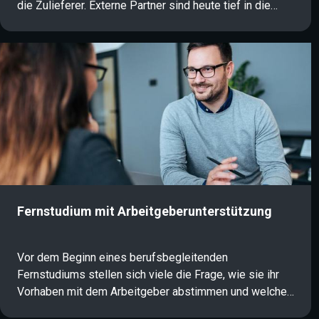
die Zulieferer. Externe Partner sind heute tief in die
eigene IT-Infrastruktur integriert. Diese Verzahnung
schafft Angriffsflächen, die klassische Konzepte oft
übersehen: Ein Großteil erfolgreicher Cyberangriffe
erfolgt über die Lieferkette. Ein aktives Third Party Risk
Management (TPRM) sichert diese Schwachstelle und
stärkt die operative Resilienz.
Fernstudium mit Arbeitgeberunterstützung
Vor dem Beginn eines berufsbegleitenden
Fernstudiums stellen sich viele die Frage, wie sie ihr
Vorhaben mit dem Arbeitgeber abstimmen und welche
Unterstützung möglich ist. Gerade im Kontext von