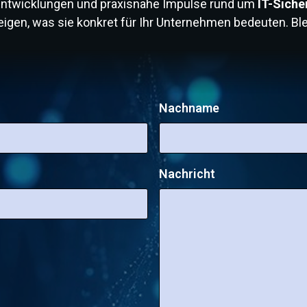
e Entwicklungen und praxisnahe Impulse rund um
IT-Siche
funktionieren und worauf Unternehmen beim Schutz
igen, was sie konkret für Ihr Unternehmen bedeuten. Blei
ihrer Daten achten sollten, erfahren Sie in diesem
Artikel. (English version below)
Nachname
Nachricht