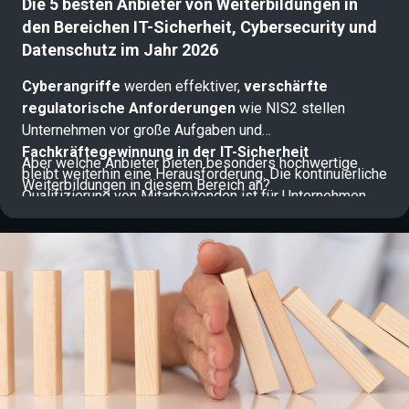
Die 5 besten Anbieter von Weiterbildungen in
den Bereichen IT-Sicherheit, Cybersecurity und
Datenschutz im Jahr 2026
Cyberangriffe
werden effektiver,
verschärfte
regulatorische Anforderungen
wie NIS2 stellen
Unternehmen vor große Aufgaben und
Fachkräftegewinnung in der IT-Sicherheit
Aber welche Anbieter bieten besonders hochwertige
bleibt weiterhin eine Herausforderung. Die kontinuierliche
Weiterbildungen in diesem Bereich an?
Qualifizierung von Mitarbeitenden ist für Unternehmen
daher längst zentraler Bestandteil einer
effektiven Cyberresilienzstrategie.