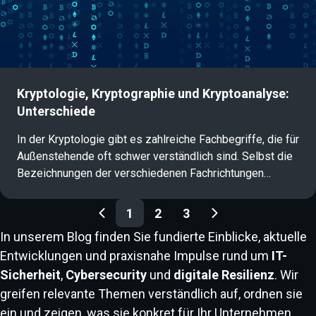
Kryptologie, Kryptographie und Kryptoanalyse:
Unterschiede
In der Kryptologie gibt es zahlreiche Fachbegriffe, die für
Außenstehende oft schwer verständlich sind. Selbst die
Bezeichnungen der verschiedenen Fachrichtungen
werden häufig synonym verwendet und führen zu
Blog Paginierung
Verwirrung: Kryptologie, Kryptographie und
1
2
3
Kryptoanalyse. Was bedeuten diese Begriffe genau und
In unserem Blog finden Sie fundierte Einblicke, aktuelle
worin liegen die Unterschiede? Dieser Artikel gibt einen
Entwicklungen und praxisnahe Impulse rund um
IT-
verständlichen Überblick und erklärt die zentralen
Sicherheit
,
Cybersecurity
und
digitale Resilienz
. Wir
Begriffe der IT-Sicherheit.
greifen relevante Themen verständlich auf, ordnen sie
ein und zeigen, was sie konkret für Ihr Unternehmen