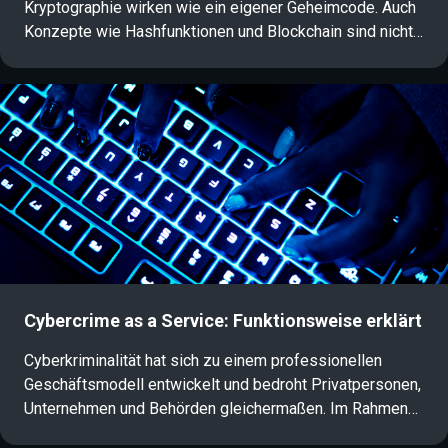
Kryptographie wirken wie ein eigener Geheimcode. Auch
Konzepte wie Hashfunktionen und Blockchain sind nicht
für jeden selbsterklärend. In diesem Artikel erhalten Sie
einen verständlichen Überblick über die wichtigsten
Grundlagen der Kryptographie in der IT-Sicherheit und
erfahren, was sich hinter diesen Begriffen verbirgt.
Cybercrime as a Service: Funktionsweise erklärt
Cyberkriminalität hat sich zu einem professionellen
Geschäftsmodell entwickelt und bedroht Privatpersonen,
Unternehmen und Behörden gleichermaßen. Im Rahmen
von Cybercrime as a Service (CaaS) bieten Hacker ihre