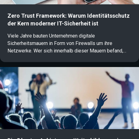
Zero Trust Framework: Warum Identitätsschutz
der Kern moderner IT-Sicherheit ist
Viele Jahre bauten Unternehmen digitale
Sicherheitsmauern in Form von Firewalls um ihre
Netzwerke. Wer sich innerhalb dieser Mauern befand,
genoss vollständiges Vertrauen. Bei einer dezentralen
Arbeitsweise aus Cloud-Diensten, Homeoffice und
mobilen Endgeräten funktioniert dieses Vorgehen jedoch
nicht mehr. Ein modernes Zero Trust Framework bricht
daher mit dem Prinzip des Vorschussvertrauens und
verlagert den Sicherheitsanker direkt an die Identität des
Nutzers und des Geräts.