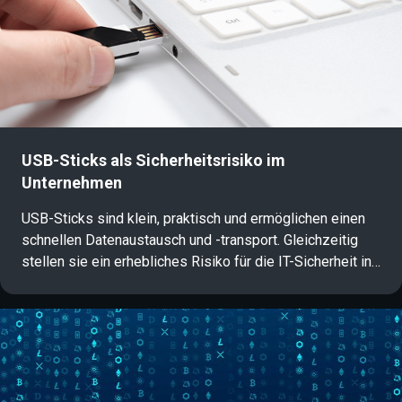
schützen kann, erfahren Sie in diesem Artikel.
USB-Sticks als Sicherheitsrisiko im
Unternehmen
USB-Sticks sind klein, praktisch und ermöglichen einen
schnellen Datenaustausch und -transport. Gleichzeitig
stellen sie ein erhebliches Risiko für die IT-Sicherheit in
Unternehmen dar: Da sie direkt an Systeme
angeschlossen werden, sind sie ein beliebter
Angriffsvektor für Cyberkriminelle. Wie USB-Angriffe
funktionieren und worauf Unternehmen beim Schutz ihrer
Daten achten sollten, erfahren Sie in diesem Artikel.
(English version below)