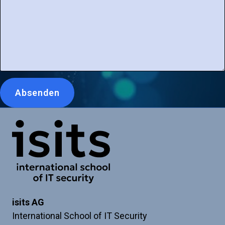
Leave
Absenden
this
blank
if
Link zur Startseite
you're
a
human
isits AG
International School of IT Security