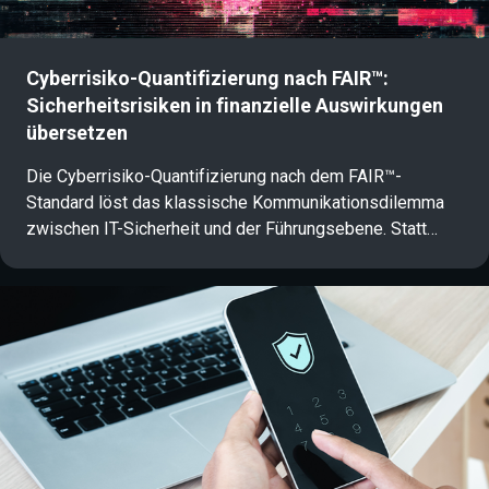
Cyberrisiko-Quantifizierung nach FAIR™:
Sicherheitsrisiken in finanzielle Auswirkungen
übersetzen
Die Cyberrisiko-Quantifizierung nach dem FAIR™-
Standard löst das klassische Kommunikationsdilemma
zwischen IT-Sicherheit und der Führungsebene. Statt
abstrakter Rot-Gelb-Grün-Matrizen übersetzt das
datenbasierte Framework komplexe
Bedrohungsszenarien in finanzielle Erwartungswerte.
Informationssicherheitsbeauftragte und CISOs erhält so
eine betriebswirtschaftlich fundierte Risikoanalyse, mit
der Sicherheitsbudgets und Freigaben auf C-Level
konkretisiert und gesteuert werden können.