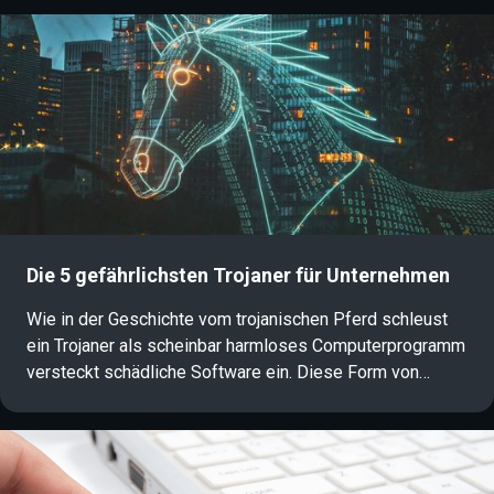
Tools und Dienstleistungen zum Kauf an und begehen
Straftaten im Auftrag Dritter. In diesem Artikel erfahren
Sie, wie diese Form der professionalisierten
Cyberkriminalität funktioniert und welche Auswirkungen
sie auf die IT-Sicherheit und Informationssicherheit hat.
Die 5 gefährlichsten Trojaner für Unternehmen
Wie in der Geschichte vom trojanischen Pferd schleust
ein Trojaner als scheinbar harmloses Computerprogramm
versteckt schädliche Software ein. Diese Form von
Malware stellt ein erhebliches Risiko für die IT-Sicherheit
dar. Sowohl für Einzelpersonen als auch für Unternehmen.
Welche Arten von Trojanern es gibt, wie sie funktionieren
und wie man sich wirksam vor Trojaner-Angriffen