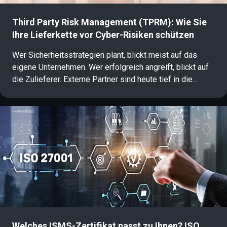
Third Party Risk Management (TPRM): Wie Sie
Ihre Lieferkette vor Cyber-Risiken schützen
Wer Sicherheitsstrategien plant, blickt meist auf das
eigene Unternehmen. Wer erfolgreich angreift, blickt auf
die Zulieferer. Externe Partner sind heute tief in die
eigene IT-Infrastruktur integriert. Diese Verzahnung
schafft Angriffsflächen, die klassische Konzepte oft
übersehen: Ein Großteil erfolgreicher Cyberangriffe
erfolgt über die Lieferkette. Ein aktives Third Party Risk
Management (TPRM) sichert diese Schwachstelle und
stärkt die operative Resilienz.
Welches ISMS-Zertifikat passt zu Ihnen? ISO