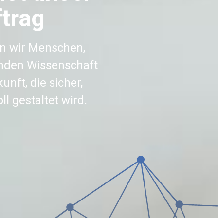
trag
en wir Menschen,
inden Wissenschaft
unft, die sicher,
l gestaltet wird.