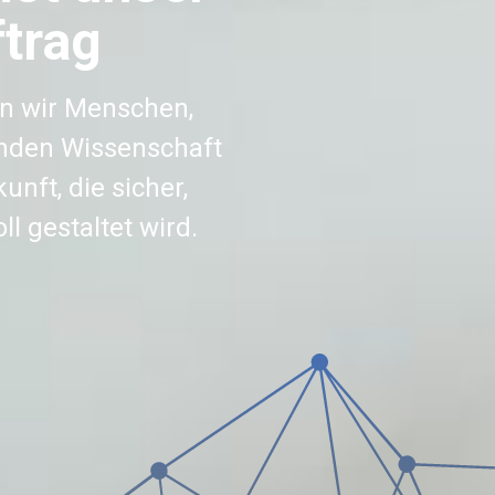
trag
en wir Menschen,
inden Wissenschaft
unft, die sicher,
l gestaltet wird.