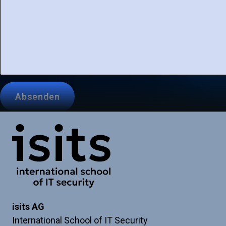
Leave
Absenden
this
blank
if
Link zur Startseite
you're
a
human
isits AG
International School of IT Security