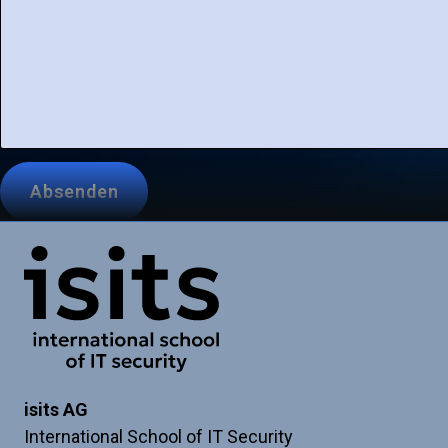
Leave
Absenden
this
blank
if
Link zur Startseite
you're
a
human
isits AG
International School of IT Security